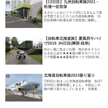
【13日目】九州自転車旅2021－
旅
松浦〜佐世保
まさかこんなにツライ1日になるなんて誰
が予想できただろうか九州自転車旅 13
日目長崎の松浦を経て佐世保に移動しま
した。午前中は雨に打たれ、佐世保に入
ってからは道は分かりにくい+車が多い
+アップダウン多い、とかなり過酷な行程
になりました。メン...
【自転車北海道旅】夏風邪サバイ
旅
ヴ2019_94日目(興部-枝幸)
向かい風に気まぐれ雨、泡を吹きそうに
なる北上走行★★★道の駅オホーツクエ
リア制覇★★★夏風邪サバイヴ2019 94日
目(9/20(金))ルート概要興部より国道238
号を経て枝幸の岡島へストラバ）シーサ
イドライド-オホーツク（本日のハイライ
ト...
北海道自転車旅2023振り返り
旅
7月5日に始まった北海道自転車旅、先日7
月15日に無事帰還しました。今回はこの
旅の振り返りをしていきます。北海道自
転車旅2023振り返り全体的な自転車旅振
り返り天気は全体的にイマイチ今回の旅
は天気に恵まれなかった印象です。急に
雨に打たれたり...