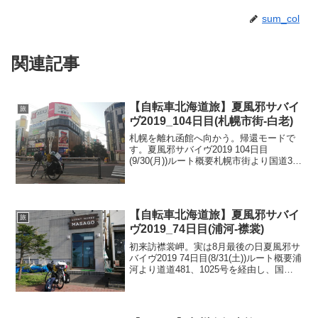
sum_col
関連記事
【自転車北海道旅】夏風邪サバイ
旅
ヴ2019_104日目(札幌市街-白老)
札幌を離れ函館へ向かう。帰還モードで
す。夏風邪サバイヴ2019 104日目
(9/30(月))ルート概要札幌市街より国道36
号を走り苫小牧まで南下。引き続き国道
36号を走り白老の虎杖浜までストラバ）
函館帰還命令発令中（本日のハイライ
ト）札幌市...
【自転車北海道旅】夏風邪サバイ
旅
ヴ2019_74日目(浦河-襟裳)
初来訪襟裳岬。実は8月最後の日夏風邪サ
バイヴ2019 74日目(8/31(土))ルート概要浦
河より道道481、1025号を経由し、国道
236、336号を経てえりも町へ。そのまま
襟裳岬へ行って終了ストラバ）本日のハ
イライト浦河にて馬に乗る昨日...