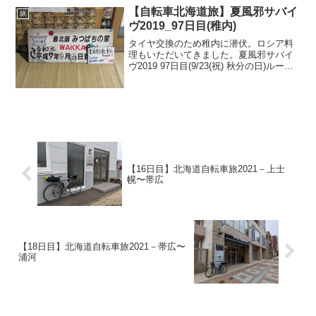
【自転車北海道旅】夏風邪サバイ
旅
ヴ2019_97日目(稚内)
タイヤ交換のため稚内に潜伏。ロシア料
理もいただいてきました。夏風邪サバイ
ヴ2019 97日目(9/23(祝) 秋分の日)ルート
概要街乗りでの利用につき割愛ﾀｲﾔｺｳｶｰﾝ!
（本日のハイライト）タイヤを調達して
前輪をやっと交換する稚内のホーマ...
【16日目】北海道自転車旅2021－上士
幌〜帯広
【18日目】北海道自転車旅2021－帯広〜
浦河