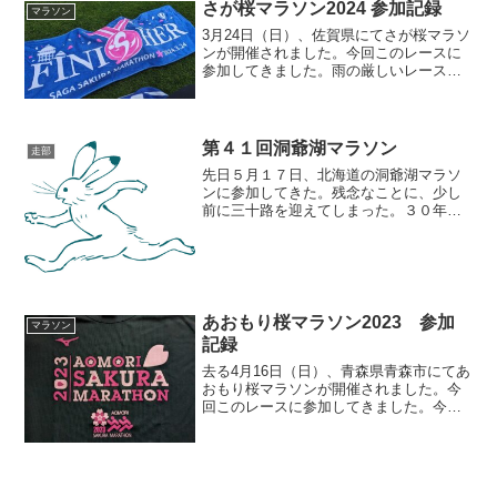
さが桜マラソン2024 参加記録
マラソン
3月24日（日）、佐賀県にてさが桜マラソ
ンが開催されました。今回このレースに
参加してきました。雨の厳しいレースで
した。さが桜マラソン昨年はこの時期熊
本と鹿児島を攻めており、今年も九州攻
略！今回は佐賀を攻めました！この週
末、九州全域で天気が荒...
第４１回洞爺湖マラソン
走部
先日５月１７日、北海道の洞爺湖マラソ
ンに参加してきた。残念なことに、少し
前に三十路を迎えてしまった。３０年ア
ニバーサリーということもあり結構気合
入ってたんですよ。ついでに今年度初だ
し洞爺湖自体初だし。--------------------...
あおもり桜マラソン2023 参加
マラソン
記録
去る4月16日（日）、青森県青森市にてあ
おもり桜マラソンが開催されました。今
回このレースに参加してきました。今年
は4月までは毎月レースに参加してます
ね。参加しすぎ！あおもり桜マラソン昨
年は県内在住者のみで開催されたようで
すが、今年は全国が対...