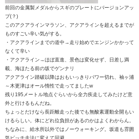
前回の金属製メダルからスギのプレートにバージョンアッ
プ(？)
このアクアラインマラソン、アクアラインを超えるまでが
ものすごい辛い気がする。
・アクアラインまでの道中→走り始めでエンジンかかって
なくて辛い
・アクアライン→ほぼ直進、景色は変化せず、日差し満
載、海ほたる前の坂でゲンナリ
アクアライン踏破以降はおもいっきりパワー切れ、袖ヶ浦
～木更津はオール惰性で走ってましたw
残り195メートル地点ぐらいから全力疾走してみたけど意
外と行けるもんだね。
ちょっとだけなら長距離走った後でも無酸素運動全開もい
けるらしい。体にどれ位負担があるのかはよくわからん。
ちなみに、給水所以外ではノーウォーキング。坂道も雰囲
気ピッチ走法に変えて回避。