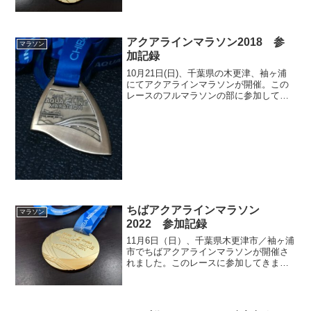
ついて記載していきます。アクアライン
マラソン2024アクアラインマラソンは
2012年より隔年開催（2020年は非開
催）、...
アクアラインマラソン2018 参
マラソン
加記録
10月21日(日)、千葉県の木更津、袖ヶ浦
にてアクアラインマラソンが開催。この
レースのフルマラソンの部に参加してき
ました。アクアラインマラソン20182012
年に始まったアクアラインマラソン、隔
年で開催され、今回で4回目。ちなみに自
分は地味...
ちばアクアラインマラソン
マラソン
2022 参加記録
11月6日（日）、千葉県木更津市／袖ヶ浦
市でちばアクアラインマラソンが開催さ
れました。このレースに参加してきまし
た。今シーズン初レースです。ちばアク
アラインマラソン20224年ぶりに開催され
た本マラソン。前回は2018年ですね。随
分ご無沙汰...