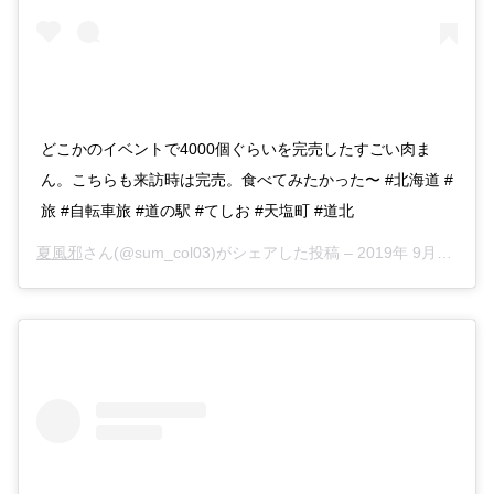
どこかのイベントで4000個ぐらいを完売したすごい肉ま
ん。こちらも来訪時は完売。食べてみたかった〜 #北海道 #
旅 #自転車旅 #道の駅 #てしお #天塩町 #道北
夏風邪
さん(@sum_col03)がシェアした投稿 –
2019年 9月月24日午前12時26分PDT