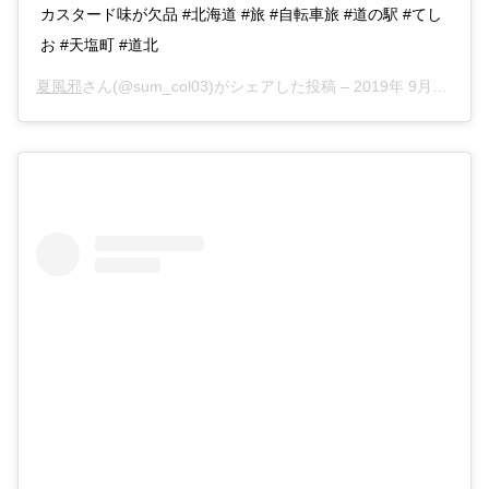
カスタード味が欠品 #北海道 #旅 #自転車旅 #道の駅 #てし
お #天塩町 #道北
夏風邪
さん(@sum_col03)がシェアした投稿 –
2019年 9月月24日午前12時25分PDT