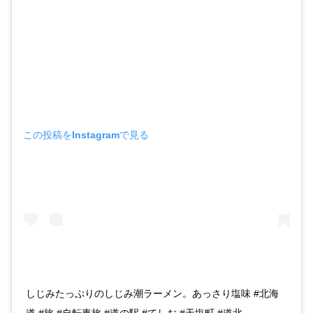
この投稿をInstagramで見る
しじみたっぷりのしじみ潮ラーメン。あっさり塩味 #北海
道 #旅 #自転車旅 #道の駅 #てしお #天塩町 #道北