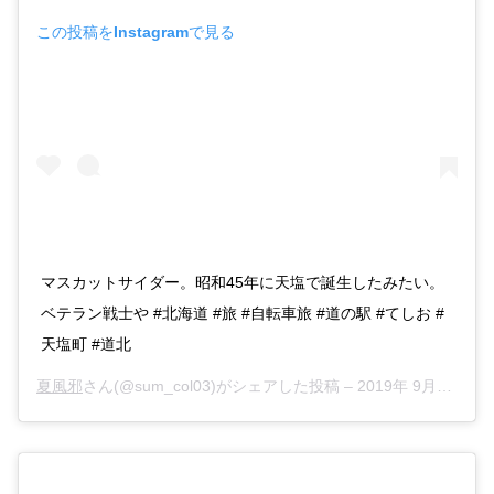
この投稿をInstagramで見る
マスカットサイダー。昭和45年に天塩で誕生したみたい。
ベテラン戦士や #北海道 #旅 #自転車旅 #道の駅 #てしお #
天塩町 #道北
夏風邪
さん(@sum_col03)がシェアした投稿 –
2019年 9月月24日午前12時22分PDT