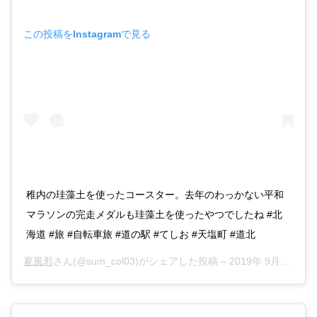
この投稿をInstagramで見る
稚内の珪藻土を使ったコースター。去年のわっかない平和
マラソンの完走メダルも珪藻土を使ったやつでしたね #北
海道 #旅 #自転車旅 #道の駅 #てしお #天塩町 #道北
夏風邪
さん(@sum_col03)がシェアした投稿 –
2019年 9月月24日午前12時19分PDT