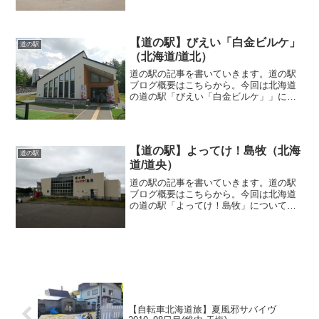
夕張市紅葉山にある道の駅「夕張メロー
ド」国道274号沿いに位置します。道の駅
施設本館売店の他、ス...
【道の駅】びえい「白金ビルケ」
道の駅
（北海道/道北）
道の駅の記事を書いていきます。道の駅
ブログ概要はこちらから。今回は北海道
の道の駅「びえい「白金ビルケ」」につ
いて紹介していきます。道の駅「びえい
「白金ビルケ」」上川郡美瑛町にある道
の駅「びえい「白金ビルケ」」道道966号
沿いに位置します。道...
【道の駅】よってけ！島牧（北海
道の駅
道/道央）
道の駅の記事を書いていきます。道の駅
ブログ概要はこちらから。今回は北海道
の道の駅「よってけ！島牧」について記
載していきます。道の駅「よってけ！島
牧」島牧郡島牧村にある道の駅「よって
け！島牧」国道229号沿いに位置します。
道の駅施設物産館物産...
【自転車北海道旅】夏風邪サバイヴ