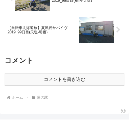
2019_98日目(稚内-天塩)
【自転車北海道旅】夏風邪サバイヴ
2019_99日目(天塩-羽幌)
コメント
コメントを書き込む
ホーム
道の駅