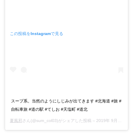
この投稿をInstagramで見る
スープ系。当然のようにしじみが出てきます #北海道 #旅 #
自転車旅 #道の駅 #てしお #天塩町 #道北
夏風邪
さん(@sum_col03)がシェアした投稿 –
2019年 9月月24日午前12時21分PDT