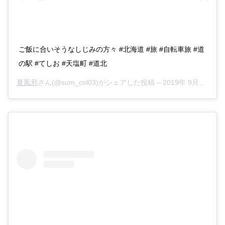
ご飯に合いそうなしじみの方々 #北海道 #旅 #自転車旅 #道
の駅 #てしお #天塩町 #道北
夏風邪
さん(@sum_col03)がシェアした投稿 –
2019年 9月月24日午前12時30分PDT