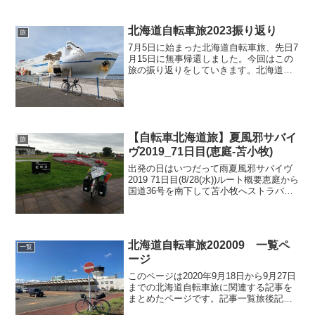
したが、本日は曇り。一部陽が刺し、苫
小牧に近づくに連れて晴...
北海道自転車旅2023振り返り
旅
7月5日に始まった北海道自転車旅、先日7
月15日に無事帰還しました。今回はこの
旅の振り返りをしていきます。北海道自
転車旅2023振り返り全体的な自転車旅振
り返り天気は全体的にイマイチ今回の旅
は天気に恵まれなかった印象です。急に
雨に打たれたり...
【自転車北海道旅】夏風邪サバイ
旅
ヴ2019_71日目(恵庭-苫小牧)
出発の日はいつだって雨夏風邪サバイヴ
2019 71日目(8/28(水))ルート概要恵庭から
国道36号を南下して苫小牧へストラバ）
本日のハイライト出発の日はいつだって
雨本日は予定通り雨。昼ぐらいからは本
降りな感じ。今日は終日レインウェアが
大活...
北海道自転車旅202009 一覧ペ
一覧
ージ
このページは2020年9月18日から9月27日
までの北海道自転車旅に関連する記事を
まとめたページです。記事一覧旅後記事
北海道自転車旅まとめ旅前記事202009北