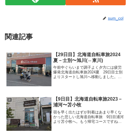
sum_col
関連記事
【29日目】北海道自転車旅2024
旅
夏－士別〜旭川(⇔東川)
午前中ぐらいまで調子よく夕方には疲労
爆発北海道自転車旅2024夏 29日目士別
よりスタートし旭川へ移動しました。旭
川到着後は東川への往復。疲労が爆発し
て旭川戻り時はもう眠い眠い。本日のル
ート本日のハイライト塩狩峠へ行く国道
40号を走り塩狩峠...
【9日目】北海道自転車旅2023－
旅
浦河〜苫小牧
宿を早く出たはずが到着はあまり早くな
かった悲しい北海道自転車旅 9日目浦河
より苫小牧へ。もう帰宅コースですね。
本日のルート本日のハイライト天気は回
復昨日は霧と雨でエラいことになってま