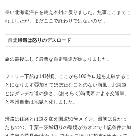
長い北海道滞在を終え本州に戻りました。無事ここまでこ
れましたが、まだここで終わりではないのだ…
自走帰還は怒りのデスロード
旅の最後にして最悪な自走帰還が始まりました。
フェリー下船は14時頃、ここから100キロ超を走破するこ
とになります😇加えてほぼ止むことのない雨風、北海道
とはダンチな道の狭さ、(おそらく)時間帯による交通量、
と本州自走は地獄と化しました。
帰路は往路とは道を変え国道51号メイン、最初は良かっ
たものの、千葉ー茨城辺りの県境がカオスで上記条件に加
え路肩の荒具合/水たまりでカオス振りに拍車がかかって