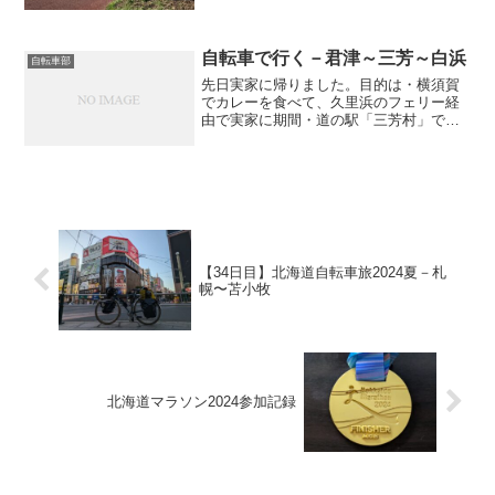
海道自転車旅ー準備編ー日次記事【9日
目】北海道自転車旅(フェリーー帰還)【8
日目...
自転車で行く－君津～三芳～白浜
自転車部
先日実家に帰りました。目的は・横須賀
でカレーを食べて、久里浜のフェリー経
由で実家に期間・道の駅「三芳村」でハ
ンバガーを食べてくるの2つ。1つ目は前
回ブログ参照。2つ目が今回実家に自転車
で帰る動機付けになったもの。以前ロケ
ットニュースでビンゴ...
【34日目】北海道自転車旅2024夏－札
幌〜苫小牧
北海道マラソン2024参加記録